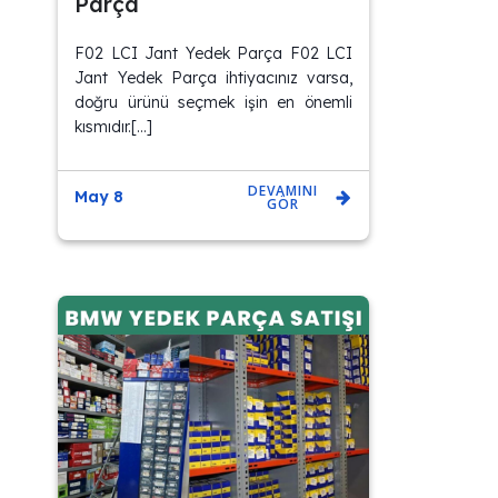
Parça
F02 LCI Jant Yedek Parça F02 LCI
Jant Yedek Parça ihtiyacınız varsa,
doğru ürünü seçmek işin en önemli
kısmıdır.[…]
DEVAMINI
May 8
GÖR