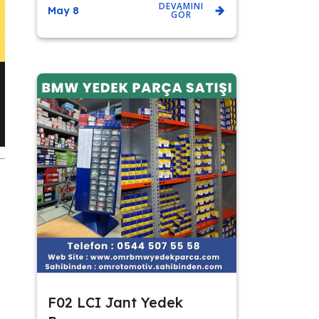
DEVAMINI
May 8
GÖR
F02 LCI Jant Yedek