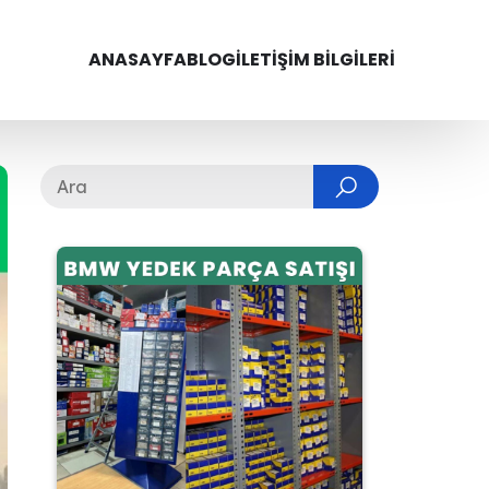
ANASAYFA
BLOG
İLETIŞIM BILGILERI