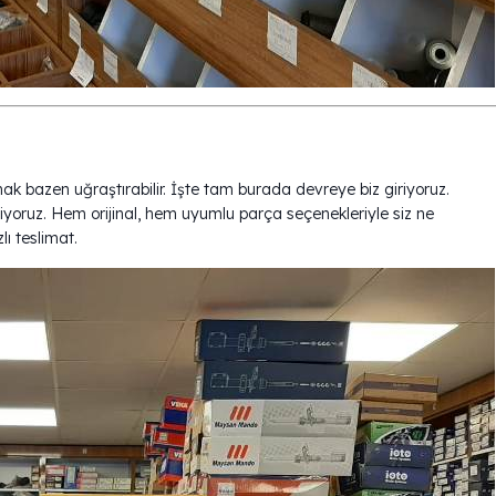
k bazen uğraştırabilir. İşte tam burada devreye biz giriyoruz.
yoruz. Hem orijinal, hem uyumlu parça seçenekleriyle siz ne
lı teslimat.