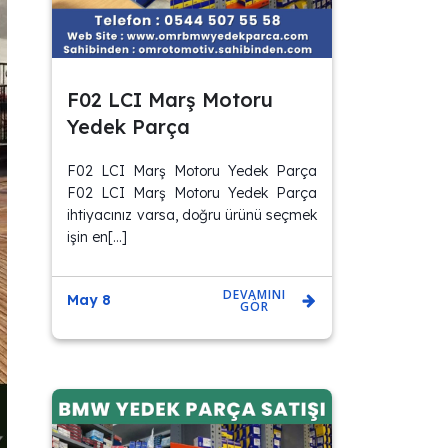
F02 LCI Marş Motoru
Yedek Parça
F02 LCI Marş Motoru Yedek Parça
F02 LCI Marş Motoru Yedek Parça
ihtiyacınız varsa, doğru ürünü seçmek
işin en[…]
DEVAMINI
May 8
GÖR