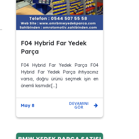
F04 Hybrid Far Yedek
Parça
F04 Hybrid Far Yedek Parça F04
Hybrid Far Yedek Parça ihtiyacınız
varsa, doğru ürünü seçmek işin en
önemli kısmıdır.[…]
DEVAMINI
May 8
GÖR