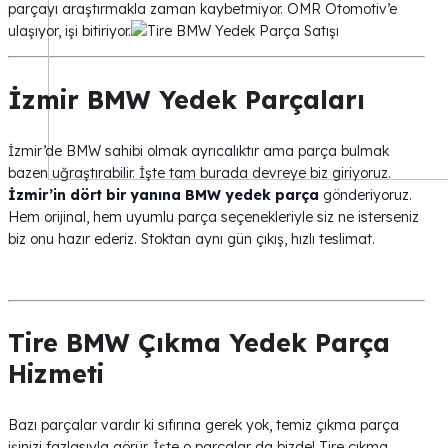
parçayı araştırmakla zaman kaybetmiyor. OMR Otomotiv’e
ulaşıyor, işi bitiriyor.
İzmir BMW Yedek Parçaları
İzmir’de BMW sahibi olmak ayrıcalıktır ama parça bulmak
bazen uğraştırabilir. İşte tam burada devreye biz giriyoruz.
İzmir’in dört bir yanına BMW yedek parça
gönderiyoruz.
Hem orijinal, hem uyumlu parça seçenekleriyle siz ne isterseniz
biz onu hazır ederiz. Stoktan aynı gün çıkış, hızlı teslimat.
Tire BMW Çıkma Yedek Parça
Hizmeti
Bazı parçalar vardır ki sıfırına gerek yok, temiz çıkma parça
işinizi fazlasıyla görür. İşte o parçalar da bizde! Tire çıkma