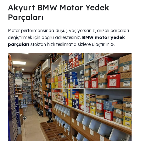
Akyurt BMW Motor Yedek
Parçaları
Motor performansında düşüş yaşıyorsanız, arızalı parçaları
değiştirmek için doğru adrestesiniz.
BMW motor yedek
parçaları
stoktan hızlı teslimatla sizlere ulaştırılır ⚙️.