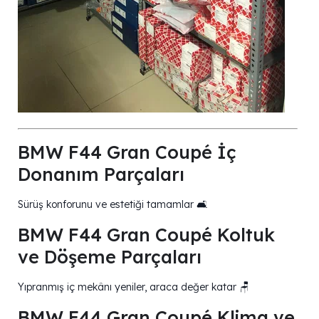
BMW F44 Gran Coupé İç
Donanım Parçaları
Sürüş konforunu ve estetiği tamamlar 🛋️
BMW F44 Gran Coupé Koltuk
ve Döşeme Parçaları
Yıpranmış iç mekânı yeniler, araca değer katar 🪑
BMW F44 Gran Coupé Klima ve