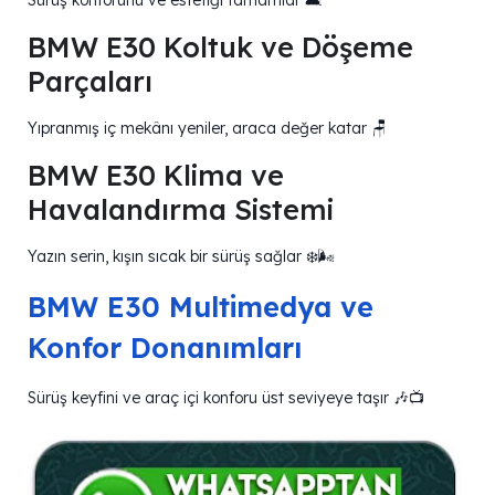
Sürüş konforunu ve estetiği tamamlar 🛋️
BMW E30 Koltuk ve Döşeme
Parçaları
Yıpranmış iç mekânı yeniler, araca değer katar 🪑
BMW E30 Klima ve
Havalandırma Sistemi
Yazın serin, kışın sıcak bir sürüş sağlar ❄️🌬️
BMW E30 Multimedya ve
Konfor Donanımları
Sürüş keyfini ve araç içi konforu üst seviyeye taşır 🎶📺