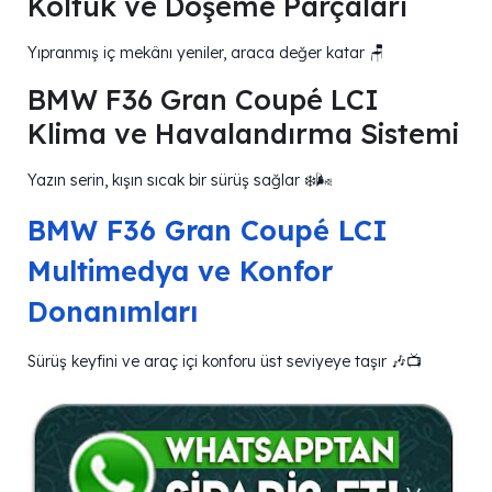
Koltuk ve Döşeme Parçaları
Yıpranmış iç mekânı yeniler, araca değer katar 🪑
BMW F36 Gran Coupé LCI
Klima ve Havalandırma Sistemi
Yazın serin, kışın sıcak bir sürüş sağlar ❄️🌬️
BMW F36 Gran Coupé LCI
Multimedya ve Konfor
Donanımları
Sürüş keyfini ve araç içi konforu üst seviyeye taşır 🎶📺