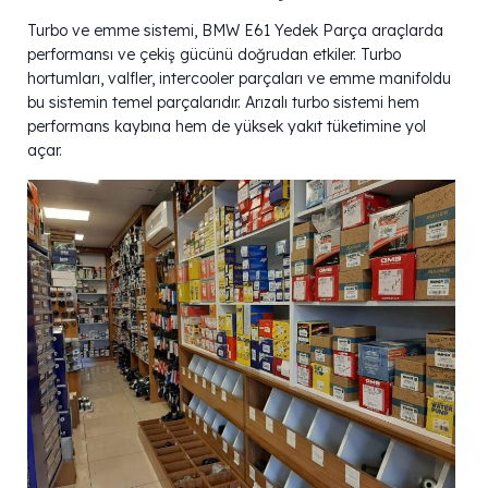
Turbo ve emme sistemi, BMW E61 Yedek Parça araçlarda
performansı ve çekiş gücünü doğrudan etkiler. Turbo
hortumları, valfler, intercooler parçaları ve emme manifoldu
bu sistemin temel parçalarıdır. Arızalı turbo sistemi hem
performans kaybına hem de yüksek yakıt tüketimine yol
açar.