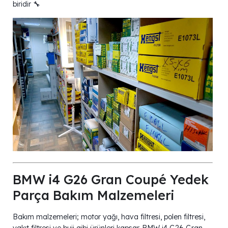
biridir 🔧
BMW i4 G26 Gran Coupé Yedek
Parça Bakım Malzemeleri
Bakım malzemeleri; motor yağı, hava filtresi, polen filtresi,
yakıt filtresi ve buji gibi ürünleri kapsar. BMW i4 G26 Gran