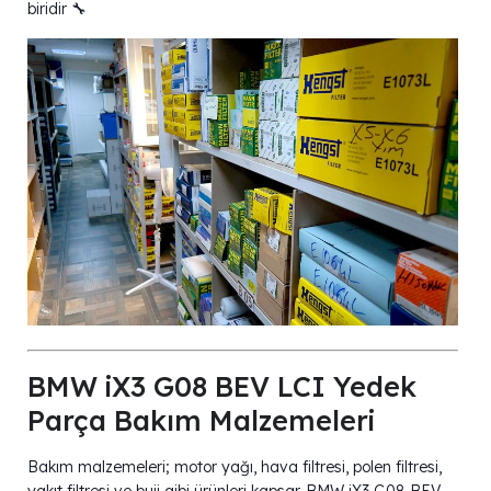
biridir 🔧
BMW iX3 G08 BEV LCI Yedek
Parça Bakım Malzemeleri
Bakım malzemeleri; motor yağı, hava filtresi, polen filtresi,
yakıt filtresi ve buji gibi ürünleri kapsar. BMW iX3 G08 BEV