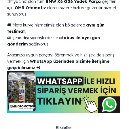
İhtiyacınız olan tüm
BMW X6 G06 Yedek Parça
çeşitleri
için
OMR Otomotiv
olarak sizlere hızlı ve güvenilir hizmet
sunuyoruz.
🚚 Moto kurye hizmetimiz olan bölgelerde
aynı gün
teslimat
,
🚌 şehir dışı siparişlerde ise
otobüs ile aynı gün
gönderim
sağlıyoruz.
Aracınıza uygun parçayı öğrenmek ve hızlı şekilde sipariş
vermek için
WhatsApp üzerinden bizimle iletişime
geçebilirsiniz 📲
.
Etkiletler